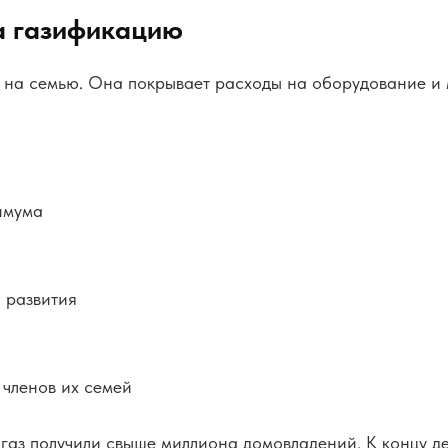
а газификацию
й на семью. Она покрывает расходы на оборудование и
имума
и развития
 членов их семей
 газ получили свыше миллиона домовладений. К концу д