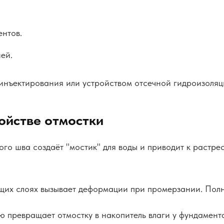
нтов.
ей.
нъектирования или устройством отсечной гидроизоляц
ойстве отмостки
го шва создаёт "мостик" для воды и приводит к растр
щих слоях вызывает деформации при промерзании. Полн
ю превращает отмостку в накопитель влаги у фундамент