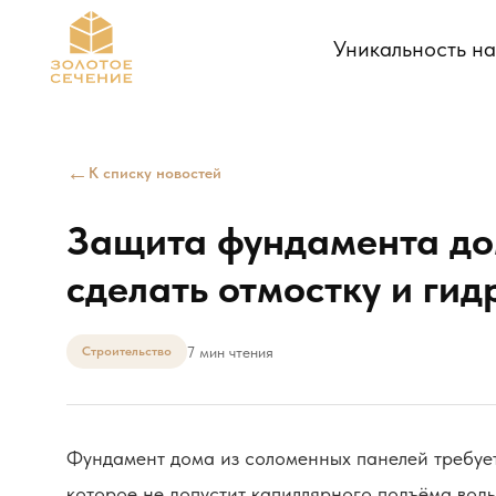
Уникальность н
←
К списку новостей
Защита фундамента дом
сделать отмостку и ги
7 мин чтения
Строительство
Фундамент дома из соломенных панелей требует
которое не допустит капиллярного подъёма вод