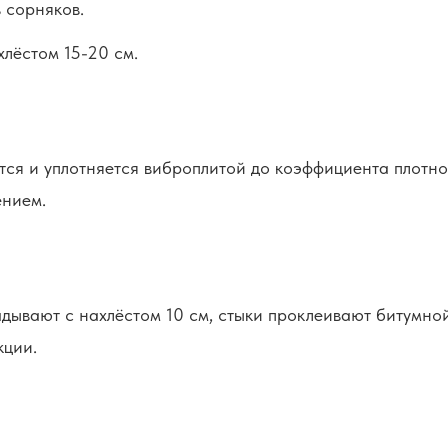
 сорняков.
хлёстом 15-20 см.
ся и уплотняется виброплитой до коэффициента плотно
ением.
адывают с нахлёстом 10 см, стыки проклеивают битумн
кции.